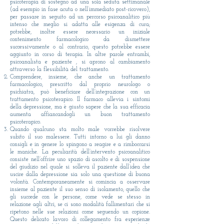
psicoterapia di sostegno ad una sola seduta settimanale
(ad esempio in fase acuta o nell’immediato post-ricovero),
per passare in seguito ad un percorso psicoanalitico più
intenso che meglio si adatta alle esigenza di cura;
potrebbe, inoltre essere necessario un iniziale
contenimento farmacologico da dismettere
successivamente o al contrario, questo potrebbe essere
aggiunto in corso di terapia. In altre parole entrambi,
psicoanalista e paziente , si aprono al cambiamento
attraverso la flessibilità del trattamento.
Comprendere, insieme, che anche un trattamento
farmacologico, prescritto dal proprio neurologo o
psichiatra, può beneficiare dell’integrazione con un
trattamento psicoterapico. Il farmaco allevia i sintomi
della depressione, ma è giusto sapere che la sua efficacia
aumenta affiancandogli un buon trattamento
psicoterapico.
Quando qualcuno sta molto male vorrebbe risolvere
subito il suo malessere. Tutti intorno a lui gli danno
consigli e in genere lo spingono a reagire e a rimboccarsi
le maniche. La peculiarità dell’intervento psicoanalitico
consiste nell’offrire uno spazio di ascolto e di sospensione
del giudizio nel quale si solleva il paziente dall’idea che
uscire dalla depressione sia solo una questione di buona
volontà. Contemporaneamente si comincia a osservare
insieme al paziente il suo senso di isolamento, quello che
gli succede con le persone, come vede se stesso in
relazione agli altri, se ci sono modalità fallimentari che si
ripetono nelle sue relazioni come seguendo un copione.
Questo delicato lavoro di collegamento fra esperienze