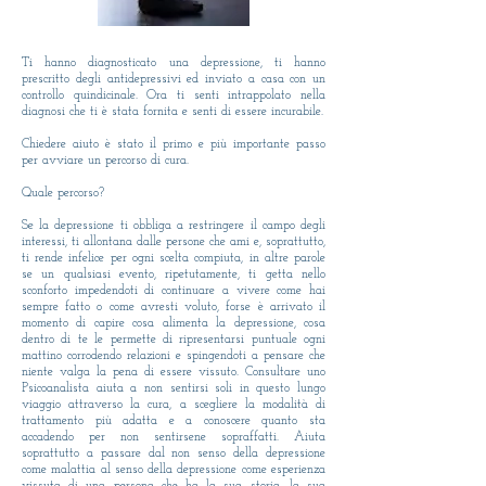
Ti hanno diagnosticato una depressione, ti hanno
prescritto degli antidepressivi ed inviato a casa con un
controllo quindicinale. Ora ti senti intrappolato nella
diagnosi che ti è stata fornita e senti di essere incurabile.
Chiedere aiuto è stato il primo e più importante passo
per avviare un percorso di cura.
Quale percorso?
Se la depressione ti obbliga a restringere il campo degli
interessi, ti allontana dalle persone che ami e, soprattutto,
ti rende infelice per ogni scelta compiuta, in altre parole
se un qualsiasi evento, ripetutamente, ti getta nello
sconforto impedendoti di continuare a vivere come hai
sempre fatto o come avresti voluto, forse è arrivato il
momento di capire cosa alimenta la depressione, cosa
dentro di te le permette di ripresentarsi puntuale ogni
mattino corrodendo relazioni e spingendoti a pensare che
niente valga la pena di essere vissuto. Consultare uno
Psicoanalista aiuta a non sentirsi soli in questo lungo
viaggio attraverso la cura, a scegliere la modalità di
trattamento più adatta e a conoscere quanto sta
accadendo per non sentirsene sopraffatti. Aiuta
soprattutto a passare dal non senso della depressione
come malattia al senso della depressione come esperienza