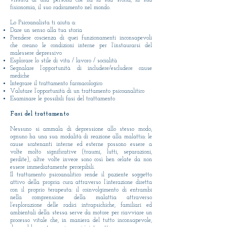
vissuta di una persona che ha la sua storia, la sua
fisionomia, il suo radicamento nel mondo.
Lo Psicoanalista ti aiuta a:
Dare un senso alla tua storia
Prendere coscienza di quei funzionamenti inconsapevoli
che creano le condizioni interne per l’instaurarsi del
malessere depressivo
Esplorare lo stile di vita / lavoro / socialità
Segnalare l’opportunità di includere/escludere cause
mediche
Integrare il trattamento farmacologico
Valutare l’opportunità di un trattamento psicoanalitico
Esaminare le possibili fasi del trattamento
Fasi del trattamento
Nessuno si ammala di depressione allo stesso modo,
ognuno ha una sua modalità di reazione alla malattia: le
cause scatenanti interne ed esterne possono essere a
volte molto significative (traumi, lutti, separazioni,
perdite), altre volte invece sono così ben celate da non
essere immediatamente percepibili.
Il trattamento psicoanalitico rende il paziente soggetto
attivo della propria cura attraverso l’interazione diretta
con il proprio terapeuta: il coinvolgimento di entrambi
nella comprensione della malattia attraverso
l’esplorazione delle radici intrapsichiche, familiari ed
ambientali della stessa serve da motore per riavviare un
processo vitale che, in maniera del tutto inconsapevole,