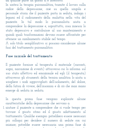
da qualche parte un giorno si è interrotto.
In sintesi la terapia psicoanalitica, tramite il lavoro sulla
radice della depressione, cioè su quella singola e
personale storia che il paziente porta in seduta, indaga i
legami ed il radicamento della malattia nella vita del
paziente. In tal modo lo psicoanalista aiuta a
comprendere la depressione e, soprattutto, cosa innesca lo
stato depressivo e contribuisce al suo mantenimento e
quindi quali trasformazioni devono essere affrontate per
ottenere un cambiamento stabile nel tempo.
A solo titolo semplificativo si possono considerare alcune
fasi del trattamento psicoanalitico.
Fase iniziale del trattamento
Il paziente fornisce al terapeuta il materiale (racconti,
sogni, narrazione di eventi) attraverso cui lo informa sul
suo stato affettivo ed emozionale ed egli (il terapeuta)
attraverso gli strumenti della tecnica analitica lo aiuta a
sciogliere i nodi aggrovigliati dell’isolamento, del dolore,
della fatica di vivere, dell’insonnia e di ciò che man mano
emerge di seduta in seduta.
In questa prima fase vengono esplorate alcune
caratteristiche della depressione che servono a:
aiutare il paziente a comprendere che ci vuole tempo per
trovare il giusto ritmo ed il giusto adattamento al
trattamento. Qualche esempio: potrebbero essere necessari
più colloqui per decidere il numero di sedute con cui
iniziare; potrebbe essere necessaria una prima fase di