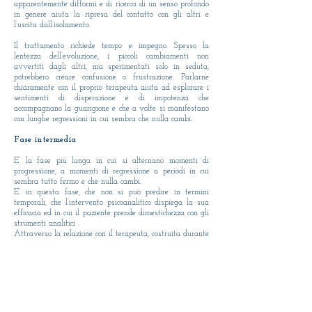
apparentemente difformi e di ricerca di un senso profondo
in genere aiuta la ripresa del contatto con gli altri e
l’uscita dall’isolamento.
Il trattamento richiede tempo e impegno. Spesso la
lentezza dell’evoluzione, i piccoli cambiamenti non
avvertiti dagli altri, ma sperimentati solo in seduta,
potrebbero creare confusione o frustrazione. Parlarne
chiaramente con il proprio terapeuta aiuta ad esplorare i
sentimenti di disperazione e di impotenza che
accompagnano la guarigione e che a volte si manifestano
con lunghe regressioni in cui sembra che nulla cambi.
Fase intermedia
E’ la fase più lunga in cui si alternano momenti di
progressione, a momenti di regressione a periodi in cui
sembra tutto fermo e che nulla cambi.
E’ in questa fase, che non si può predire in termini
temporali, che l’intervento psicoanalitico dispiega la sua
efficacia ed in cui il paziente prende dimestichezza con gli
strumenti analitici .
Attraverso la relazione con il terapeuta, costruita durante
la prima fase, si avvia il processo analitico cioè si
dispiega la possibilità che all’interno di un setting
condiviso avvengano delle trasformazioni condivise. Il
rapporto di fiducia, già avviato e che continuerà ad
essere alimentato per tutto l’arco dell’intervento, è
essenziale nel trattamento della depressione per sentirsi
adeguatamente sostenuti, ed insieme alla comprensione