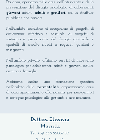
Da anni, operiamo nelle aree dell’intervento e della
prevenzione del disagio psicologico di adolescenti,
giovani
adulti,
adulti
e
genitori
, sia in strutture
pubbliche che private.
Nell'ambito scolastico ci occupiamo di progetti di
educazione affettiva e sessuale, di progetti di
sostegno e prevenzione del disagio giovanile e
sportelli di ascolto rivolti a ragazzi, genitori e
insegnanti.
Nell’ambito privato, offriamo servizi di intervento
psicologico per adolescenti, adulti e giovani adulti,
genitori e famiglie.
Abbiamo inoltre una formazione specifica
nell'ambito della
perinatalità
: organizziamo corsi
di accompagnamento alla nascita per neo-genitori
e sostegno psicologico alle gestanti e neo-mamme.
Dott.ssa Eleonora
Marzilli
Tel.
+39 338 8503750