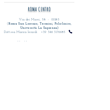
ROMA CENTRO
Via dei Marsi, 58 - 00185
(
Roma
San Lorenzo, Termini, Policlinico,
Università La Sapienza)
Dott.ssa Marica Ierardi
+39 346 3176685
Via Nomentana, 295 - 00161
(
Roma
Nomentana, Policlinico, Sapienza, Luiss,
Trieste)
Dott.ssa Sophie Spinoglio
+39 329 9382264
Via Treviso, 15 - 00161
(
Roma
Policlinico, Piazza Bologna,
Università La Sapienza)
Dott.ssa Giulia Ballarotto
+39 393 0142304
GENAZZANO
Via Antonio Andreani, 21 - 00030