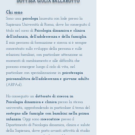
DOTT.SSA GIULIA BALLAROTTO
Chi sono
Sono una
psicologa
laureata con lode presso la
Sapienza Università di Roma, dove ho conseguito il
titolo nel corso di
Psicologia dinamica e clinica
dell’infanzia, dell’adolescenza e della famiglia
.
Il mio percorso di formazione e ricerca si è sempre
concentrato sullo sviluppo della persona e sulle
relazioni familiari, con particolare attenzione ai
momenti di cambiamento e alle difficoltà che
possono emergere lungo il ciclo di vita, nel
particolare con specializzazione in
psicoterapia
psicoanalitica dell’adolescenza e giovane adulto
(ARPAd).
Ho conseguito un
dottorato di ricerca in
Psicologia dinamica e clinica
presso la stessa
università, approfondendo in particolare il tema del
sostegno alle famiglie con bambini nella prima
infanzia
. Oggi sono
ricercatrice
presso il
Dipartimento di Psicologia dinamica, clinica e salute
della Sapienza, dove porto avanti attività di studio