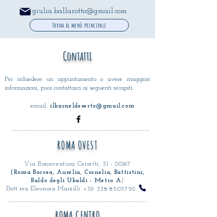
giulia.ballarotto@gmail.com
Torna al menù principale
Contatti
Per richiedere un appuntamento o avere maggiori
informazioni, puoi contattarci ai seguenti recapiti:
email:
ilbarneldeserto@gmail.com
ROMA OVEST
Via Bonaventura Cerretti,
31 - 00167
(Roma Boccea, Aurelia, Cornelia, Battistini,
Baldo degli Ubaldi - Metro A
)
Dott.ssa Eleonora Marzilli
+39 338 8503750
ROMA CENTRO