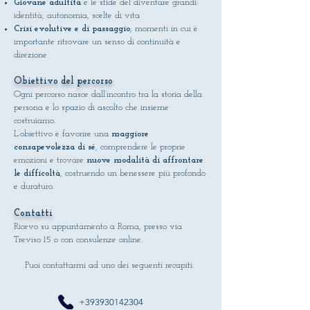
Giovane adultità
e le sfide del diventare grandi:
identità, autonomia, scelte di vita
Crisi evolutive e di passaggio
, momenti in cui è
importante ritrovare un senso di continuità e
direzione
Obiettivo del percorso
Ogni percorso nasce dall’incontro tra la storia della
persona e lo spazio di ascolto che insieme
costruiamo.
L’obiettivo è favorire una
maggiore
consapevolezza di sé
, comprendere le proprie
emozioni e trovare
nuove modalità di affrontare
le difficoltà
, costruendo un benessere più profondo
e duraturo.
Contatti
Ricevo su appuntamento a Roma, presso via
Treviso 15 o con consulenze online.
P
uoi contattarmi ad uno dei seguenti recapiti:
+393930142304